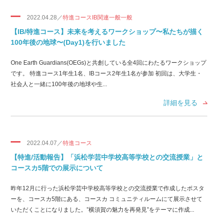
2022.04.28／
特進コースIB関連一般一般
【IB/特進コース】未来を考えるワークショップ〜私たちが描く
100年後の地球〜(Day1)を行いました
One Earth Guardians(OEGs)と共創している全4回にわたるワークショップ
です。 特進コース1年生1名、IBコース2年生1名が参加 初回は、大学生・
社会人と一緒に100年後の地球や生...
詳細を見る
2022.04.07／
特進コース
【特進/活動報告】「浜松学芸中学校高等学校との交流授業」と
コースカ5階での展示について
昨年12月に行った浜松学芸中学校高等学校との交流授業で作成したポスタ
ーを、コースカ5階にある、コースカ コミュニティルームにて展示させて
いただくことになりました。”横須賀の魅力を再発見”をテーマに作成...