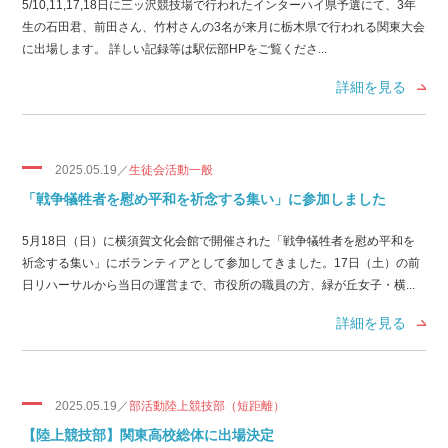
5/10,11,17,18日に三ッ沢競技場で行われたインターハイ県予選にて、3年
生の石田君、前田さん、竹村さんの3名が来月に栃木県で行われる関東大会
に出場します。 詳しい記録等は駅伝部HPをご覧くださ...
詳細を見る
2025.05.19／
生徒会活動一般
「戦争犠牲者を慰め平和を祈念する集い」に参加しました
5月18日（日）に横須賀文化会館で開催された「戦争犠牲者を慰め平和を
祈念する集い」にボランティアとして参加してきました。17日（土）の前
日リハーサルから当日の運営まで、市役所の職員の方、緑が丘女子・横...
詳細を見る
2025.05.19／
部活動陸上競技部（短距離）
【陸上競技部】関東高校総体に出場決定