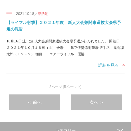
2021.10.18／
部活動
【ライフル射撃】２０２１年度 新人大会兼関東選抜大会県予
選の報告
10月16日(土)に新人大会兼関東選抜大会県予選が行われました。 開催日
２０２１年１０月１６日（土） 会場 県立伊勢原射撃場 選手名 鬼丸凜
太郎（Ｌ２－２） 種目 エアーライフル 優勝 ...
詳細を見る
3ページ (5ページ中)
＜
前へ
次へ
＞
カテゴリー