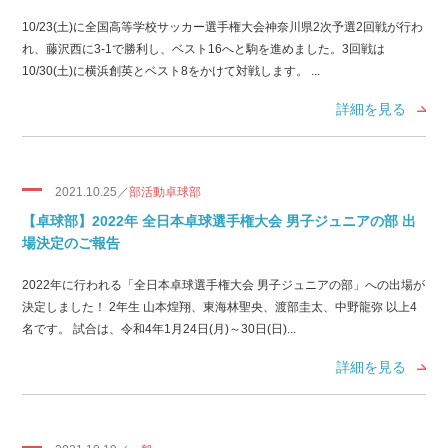
10/23(土)に全国高等学校サッカー選手権大会神奈川県2次予選2回戦が行わ
れ、藤沢西に3-1で勝利し、ベスト16へと駒を進めました。3回戦は
10/30(土)に横浜創英とベスト8をかけて対戦します。 ...
詳細を見る
2021.10.25／
部活動卓球部
【卓球部】2022年 全日本卓球選手権大会 男子ジュニアの部 出
場決定のご報告
2022年に行われる「全日本卓球選手権大会 男子ジュニアの部」への出場が
決定しました！ 2年生 山本煌翔、東海林聖央、渡部圭太、中野龍弥 以上4
名です。 試合は、令和4年1月24日(月)～30日(日)...
詳細を見る