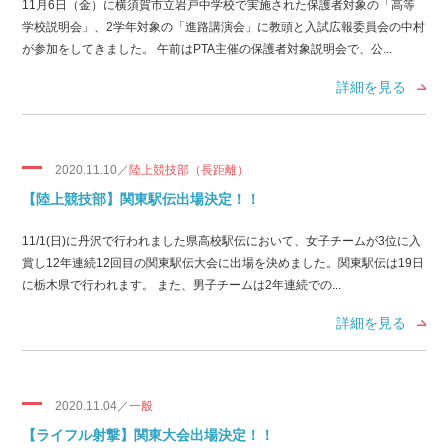
11月6日（金）に横須賀市立岩戸中学校で実施された保護者対象の「高等
学校説明会」、2学年対象の「進路講演会」に教頭と入試広報委員会の中村
が参加をしてきました。 午前はPTA主催の保護者対象説明会で、公...
詳細を見る
2020.11.10／
陸上競技部（長距離）
【陸上競技部】関東駅伝出場決定！！
11/1(日)に丹沢で行われました県高校駅伝において、女子チームが3位に入
賞し12年連続12回目の関東駅伝大会に出場を決めました。関東駅伝は19日
に栃木県で行われます。 また、男子チームは2年連続での...
詳細を見る
2020.11.04／
一般
【ライフル射撃】関東大会出場決定！！