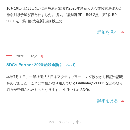
10月10日(土)11日(日)に伊勢原射撃場で2020年度新人大会兼関東選抜大会
神奈川県予選が行われました。 鬼丸 凜太朗 BR 596.2点 第3位 BP
503.0点 第1位(大会新記録) 以上の...
詳細を見る
2020.11.02／
一般
SDGs Partner 2020登録承認について
本年7月１日、一般社団法人日本アクティブラーニング協会から標記の認定
を受けました。これは本校が取り組んでいるFeelnoteやPass25などの取り
組みが評価されたものとなります。 生徒たちがSDGs...
詳細を見る
2ページ (2ページ中)