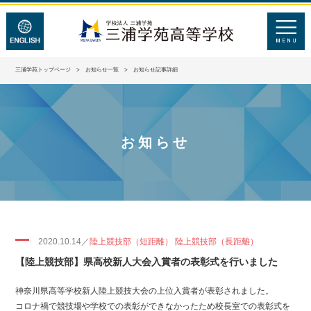
三浦学苑トップページ
>
お知らせ一覧
> お知らせ記事詳細
お知らせ
2020.10.14／
陸上競技部（短距離） 陸上競技部（長距離）
【陸上競技部】県高校新人大会入賞者の表彰式を行いました
神奈川県高等学校新人陸上競技大会の上位入賞者が表彰されました。
コロナ禍で競技場や学校での表彰ができなかったため校長室での表彰式を