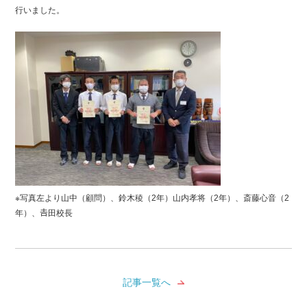
行いました。
※写真左より山中（顧問）、鈴木稜（2年）山内孝将（2年）、斎藤心音（2
年）、𠮷田校長
記事一覧へ