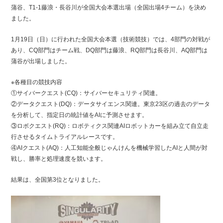
蒲谷、T1-1藤浪・長谷川が全国大会本選出場（全国出場4チーム）を決め
ました。
1月19日（日）に行われた全国大会本選（技術競技）では、4部門の対戦が
あり、CQ部門はチーム戦、DQ部門は藤浪、RQ部門は長谷川、AQ部門は
蒲谷が出場しました。
※各種目の競技内容
①サイバークエスト(CQ)：サイバーセキュリティ関連。
②データクエスト(DQ)：データサイエンス関連。東京23区の過去のデータ
を分析して、指定日の統計値をAIに予測させます。
③ロボクエスト(RQ)：ロボティクス関連AIロボットカーを組み立て自立走
行させるタイムトライアルレースです。
④AIクエスト(AQ)：人工知能全般じゃんけんを機械学習したAIと人間が対
戦し、勝率と処理速度を競います。
結果は、全国第3位となりました。