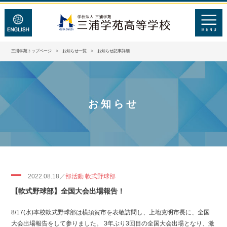
三浦学苑トップページ
>
お知らせ一覧
> お知らせ記事詳細
お知らせ
2022.08.18／
部活動 軟式野球部
【軟式野球部】全国大会出場報告！
8/17(水)本校軟式野球部は横須賀市を表敬訪問し、上地克明市長に、全国
大会出場報告をして参りました。 3年ぶり3回目の全国大会出場となり、激